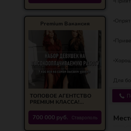
▫️Прия
▫️Опря
Premium Вакансия
▫️Прив
▫️Хоро
Для бо
ТОПОВОЕ АГЕНТСТВО
П
PREMIUM КЛАССА!
ЛУЧШИЕ УСЛОВИЯ!
700 000 руб.
Мест
Ставрополь