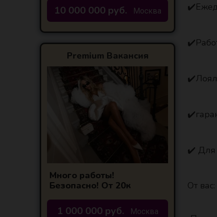
✔️Еже
10 000 000 руб.
Москва
✔️Рабо
Premium Вакансия
✔️Лоял
✔️гара
✔️ Для
Много работы!
Безопасно! От 20к
От вас:
1 000 000 руб.
Москва