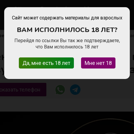
Казань
Личный кабинет
Обратная связь
Сайт может содержать материалы для взрослых
ВАМ ИСПОЛНИЛОСЬ 18 ЛЕТ?
ера развлечений
Агенство «ESTETIC KAZAN» приглашает 
Перейдя по ссылки Вы так же подтверждаете,
что Вам исполнилось 18 лет
енство «ESTETIC KAZAN»
Да, мне есть 18 лет
Мне нет 18
ушек для работы в г. Каз
оказать телефон