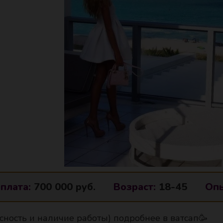
плата:
700 000 руб.
Возраст:
18-45
Опы
сность и наличие работы) подробнее в ватсап🥳