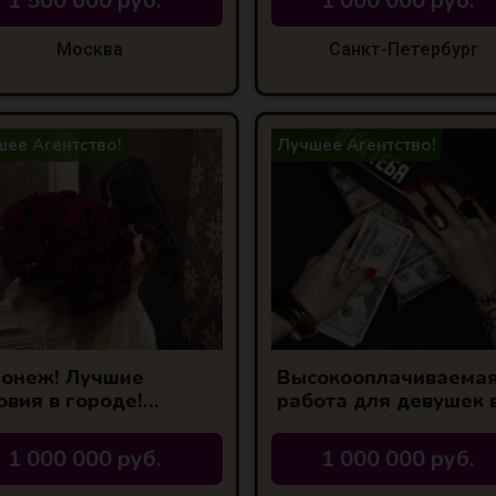
1 500 000 руб.
1 000 000 руб.
Москва
Санкт-Петербург
ее Агентство!
Лучшее Агентство!
онеж! Лучшие
Высокооплачиваема
овия в городе!
работа для девушек 
окий % З/П
Казани! 60/40(ваши 6
1 000 000 руб.
1 000 000 руб.