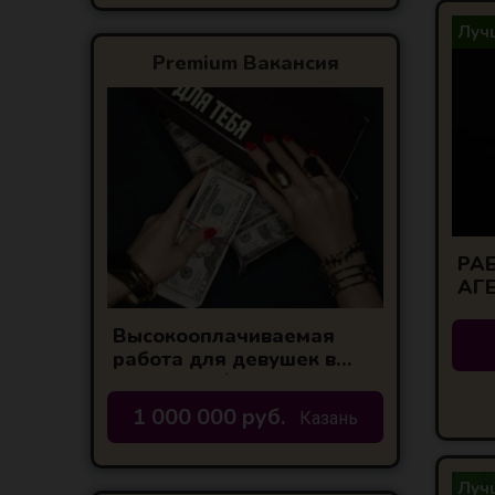
Лучш
Premium Вакансия
РАБ
АГ
Высокооплачиваемая
работа для девушек в
Казани! 60/40(ваши 60)
1 000 000 руб.
Казань
Лучш