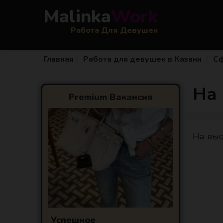
Malinka
Work
Работа Для Девушек
Главная
Работа для девушек в Казани
Сф
На
Premium Вакансия
На выс
Успешное