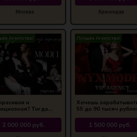
Москва
Краснодар
ее Агентство!
Лучшее Агентство!
красивая и
Хочешь зарабатывать
ициозная? Тогда
55 до 90 тысяч рубле
ожем тебе
день и жить гламурн
спечить тебе
2 000 000 руб.
1 500 000 руб.
карную