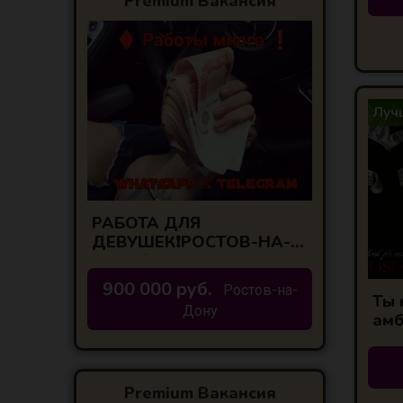
Premium Вакансия
Лучш
РАБОТА ДЛЯ
ДЕВУШЕК❗РОСТОВ-НА-
ДОНУ❗
900 000 руб.
Ростов-на-
Ты 
Дону
амб
пом
обе
ши
Premium Вакансия