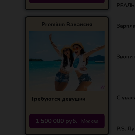
РЕАЛЬН
Premium Вакансия
Зарпл
Звонит
С уваж
Требуются девушки
1 500 000 руб.
Москва
P.S. Л