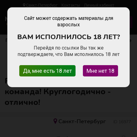
Санкт-Петербург
Контакты
Личный кабинет
Malinka
Work
Сайт может содержать материалы для
ДОБАВИТЬ ВАКАНСИЮ
Работа Для Девушек
взрослых
ВАМ ИСПОЛНИЛОСЬ 18 ЛЕТ?
Главная
Работа для девушек в Санкт-Петербурге
Модели
Перейдя по ссылки Вы так же
Работа девушкам! Топ команда! Круглогодично -
подтверждаете, что Вам исполнилось 18 лет
отлично!
Да, мне есть 18 лет
Мне нет 18
Работа девушкам! Топ
команда! Круглогодично -
отлично!
Санкт-Петербург
ID 16977