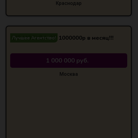
Краснодар
VIP МОСКВА ОТ 1000000р в месяц!!!
Лучшее Агентство!
1 000 000 руб.
Москва