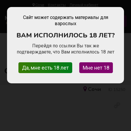
Сочи
Контакты
Личный кабинет
Malinka
Work
Сайт может содержать материалы для
ДОБАВИТЬ ВАКАНСИЮ
Работа Для Девушек
взрослых
ВАМ ИСПОЛНИЛОСЬ 18 ЛЕТ?
Главная
Работа для девушек в Сочи
Сфера сопровождения
Перейдя по ссылки Вы так же
От 1 500 000 МЛН в месяц!!!
подтверждаете, что Вам исполнилось 18 лет
Да, мне есть 18 лет
Мне нет 18
От 1 500 000 МЛН в месяц!!!
Сочи
ID 15250