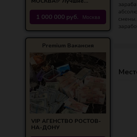
МОСКВА✅ Лучшие
зараба
условия по городам
абсолю
центральной России!
1 000 000 руб.
Москва
смены,
зарабо
Premium Вакансия
Мест
VIP АГЕНСТВО РОСТОВ-
НА-ДОНУ