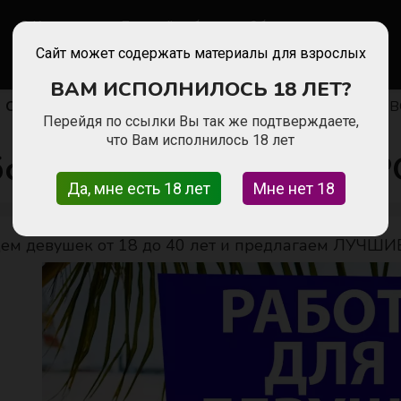
Кемерово
Личный кабинет
Обратная связь
Сайт может содержать материалы для взрослых
ВАМ ИСПОЛНИЛОСЬ 18 ЛЕТ?
Сфера сопровождения
Работa для девушек КЕМЕРО
Перейдя по ссылки Вы так же подтверждаете,
что Вам исполнилось 18 лет
ботa для девушек КЕМЕ
Да, мне есть 18 лет
Мне нет 18
м девушек от 18 до 40 лет и предлагаем ЛУЧШИ