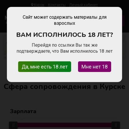
Курск
Контакты
Личный кабинет
Malinka
Work
Сайт может содержать материалы для
ДОБАВИТЬ ВАКАНСИЮ
Работа Для Девушек
взрослых
ВАМ ИСПОЛНИЛОСЬ 18 ЛЕТ?
Перейдя по ссылки Вы так же
Вакансии на карте
подтверждаете, что Вам исполнилось 18 лет
Главная
Да, мне есть 18 лет
Работа для девушек в Курске
Мне нет 18
Сфера сопровождения
Сфера сопровождения в Курске
Зарплата