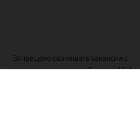
Запрещено размещать вакансии с
интим и секс услугами! Для лиц 18+!
© 2026 MalinkaWork
Malinka
Work
Для лиц 18+.
Вакансии Для Девушек
Ответственность за
Пользовательское
содержание объявлений
соглашение
.
Политика
несет автор объявлений.
конфиденциальности
Текстовые материалы и
фото являются