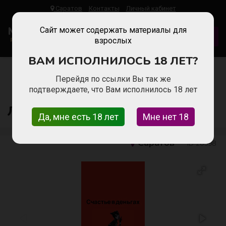
Саратов
Контакты
Личный кабинет
Malinka
Work
Сайт может содержать материалы для
ДОБАВИТЬ ВАКАНСИЮ
Работа Для Девушек
взрослых
ВАМ ИСПОЛНИЛОСЬ 18 ЛЕТ?
Главная
Работа для девушек в Саратове
Сфера развлечений
Лучшая работа в мире
Перейдя по ссылки Вы так же
подтверждаете, что Вам исполнилось 18 лет
Лучшая работа в мире
Да, мне есть 18 лет
Мне нет 18
Саратов
ID 20598